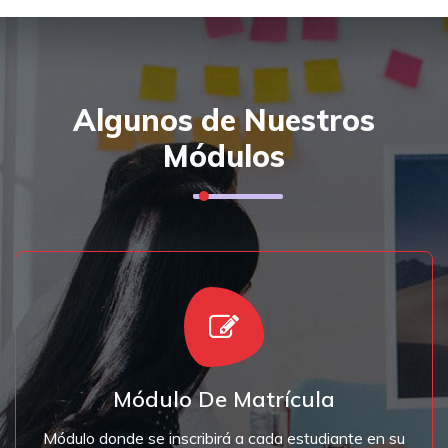
Algunos de Nuestros
Módulos
activo.
aula correspondiente, durante el periodo educativo
Módulo De Matrícula
Módulo donde se inscribirá a cada estudiante en su
Matricular Estudiante
Módulo donde se inscribirá a cada estudiante en su